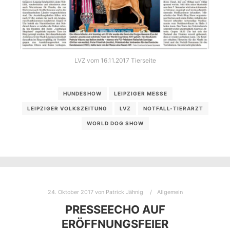
LVZ vom 16.11.2017 Tierseite
HUNDESHOW
LEIPZIGER MESSE
LEIPZIGER VOLKSZEITUNG
LVZ
NOTFALL-TIERARZT
WORLD DOG SHOW
24. Oktober 2017
von
Patrick Jähnig
Allgemein
PRESSEECHO AUF
ERÖFFNUNGSFEIER