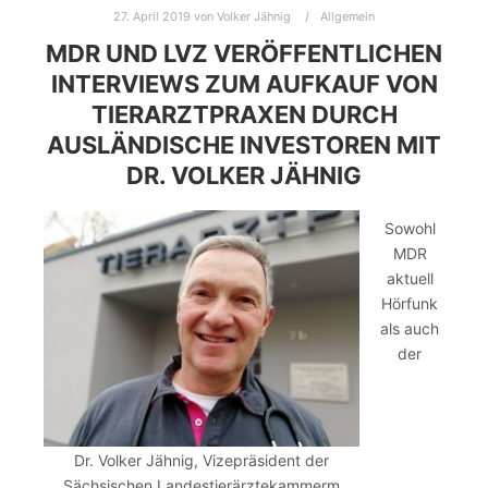
27. April 2019
von
Volker Jähnig
Allgemein
MDR UND LVZ VERÖFFENTLICHEN
INTERVIEWS ZUM AUFKAUF VON
TIERARZTPRAXEN DURCH
AUSLÄNDISCHE INVESTOREN MIT
DR. VOLKER JÄHNIG
Sowohl
MDR
aktuell
Hörfunk
als auch
der
Dr. Volker Jähnig, Vizepräsident der
Sächsischen Landestierärztekammerm