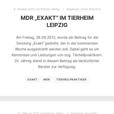
8. Oktober 2012
von
Patrick Jähnig
Allgemein
,
Hund
,
PraxisTV
MDR „EXAKT“ IM TIERHEIM
LEIPZIG
Am Freitag, 28.09.2012, wurde ein Beitrag für die
Sendung „Exakt“ gedreht, der in der kommenden
Woche ausgestrahlt werden soll. Dabei geht es um
Kenntnisse und Leistungen von sog. Tierheilpraktikern.
Dr. Jähnig stand in diesem Beitrag als tierärztlicher
Berater zur Verfügung.
EXAKT
MDR
TIERHEILPRAKTIKER
11. Februar 2012
von
Patrick Jähnig
Allgemein
,
PraxisTV