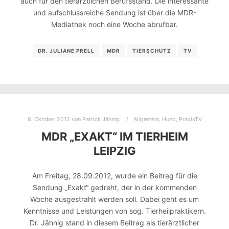
auch für den tierärztlichen Berufsstand. Die interessante
und aufschlussreiche Sendung ist über die MDR-
Mediathek noch eine Woche abrufbar.
DR. JULIANE PRELL
MDR
TIERSCHUTZ
TV
8. Oktober 2012
von
Patrick Jähnig
Allgemein
,
Hund
,
PraxisTV
MDR „EXAKT“ IM TIERHEIM
LEIPZIG
Am Freitag, 28.09.2012, wurde ein Beitrag für die
Sendung „Exakt“ gedreht, der in der kommenden
Woche ausgestrahlt werden soll. Dabei geht es um
Kenntnisse und Leistungen von sog. Tierheilpraktikern.
Dr. Jähnig stand in diesem Beitrag als tierärztlicher