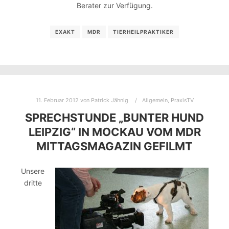
Berater zur Verfügung.
EXAKT
MDR
TIERHEILPRAKTIKER
11. Februar 2012
von
Patrick Jähnig
Allgemein
,
PraxisTV
SPRECHSTUNDE „BUNTER HUND
LEIPZIG“ IN MOCKAU VOM MDR
MITTAGSMAGAZIN GEFILMT
Unsere
dritte