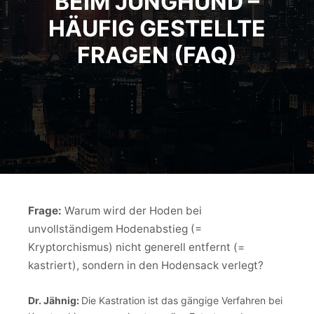
BEIM JUNGHUND –
HÄUFIG GESTELLTE
FRAGEN (FAQ)
Frage:
Warum wird der Hoden bei
unvollständigem Hodenabstieg (=
Kryptorchismus) nicht generell entfernt (=
kastriert), sondern in den Hodensack verlegt?
Dr. Jähnig:
Die Kastration ist das gängige Verfahren bei