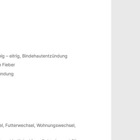
mig – eitrig, Bindehautentzündung
 Fieber
zündung
sel, Futterwechsel, Wohnungswechsel,