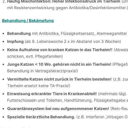
Häufig Mischinfektion: Hoher Infektionsdruck im Tierheim
(unt
mit Resistenzentwicklung gegen Antibiotika/Desinfektionsmittel (
Behandlung / Bekämpfung
Behandlung
mit Antibiotika, Flüssigkeitsersatz, Atemwegsmittel
Impfung
(ab 9. Lebenswoche 2 x im Abstand von 3 Wochen)
Keine Aufnahme von kranken Katzen in das Tierheim!!
(Abweis
schicken, evtl. Pflegefamilien)
Junge Katzen < 10 Wo. gehören nicht in ein Tierheim!
(Pflegef
Behandlung in Vertragstierarztpraxis!)
Vermittelte Katzen nicht zurück in Tierheim bestellen!
(z.B. z
Tierheim ersetzt keine TA-Praxis!)
Einweisung erkrankter Tiere in Krankenabteil!
(mehrmals tägl. 
Futterschüsseln und Toiletten, Handfütterung, Flüssigkeitsgabe e
Quarantänesystem bei neu aufgenommener Katzen!
(Rein-Rau
Spezielle tierärztliche Behandlung.
(z.B. Interferon „Virbagen O