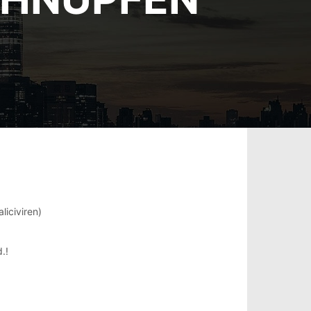
liciviren)
.!