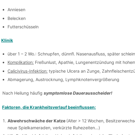
Anniesen
Belecken
Futterschüsseln
Klinik
über 1 – 2 Wo.: Schnupfen, dünnfl. Nasenausfluss, später schlei
Komplikation:
Freßunlust, Apathie, Lungenentzündung mit hohem
Calicivirus-Infektion:
typische Ulcera an Zunge, Zahnfleischent
Abmagerung, Austrocknung, Lymphknotenvergrößerung
Nach Heilung häufig
symptomlose Dauerausscheider!
Faktoren, die Krankheitsverlauf beeinflussen:
Abwehrschwäche der Katze
(Alter > 12 Wochen, Besitzerwech
neue Spielkameraden, verkürzte Ruhezeiten…)