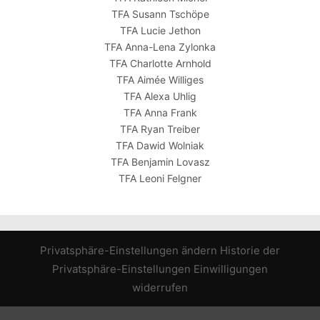
TFA Susann Tschöpe
TFA Lucie Jethon
TFA Anna-Lena Zylonka
TFA Charlotte Arnhold
TFA Aimée Williges
TFA Alexa Uhlig
TFA Anna Frank
TFA Ryan Treiber
TFA Dawid Wolniak
TFA Benjamin Lovasz
TFA Leoni Felgner
Privatsphäre-Einstellungen ändern
Historie der
Privatsphäre-Einstellungen
Einwilligungen
widerrufen
WordPress Cookie Hinweis von Real Cookie Banner