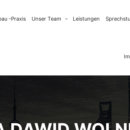
au -Praxis
Unser Team
Leistungen
Sprechst
Im
A DAWID WOLN