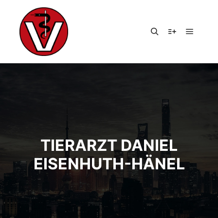
Hauptm
Suchen
Weitere Infor
TIERARZT DANIEL
EISENHUTH-HÄNEL