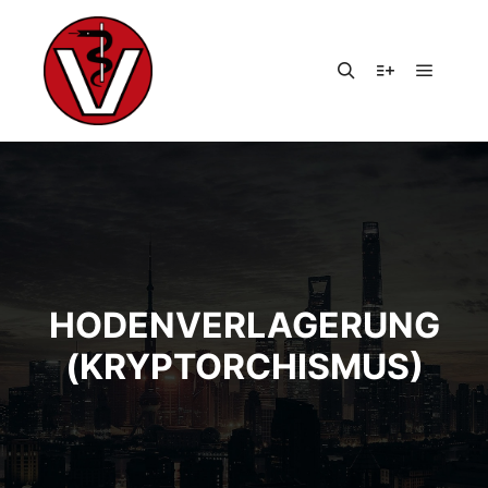
Hauptm
Suchen
Weitere Infor
HODENVERLAGERUNG
(KRYPTORCHISMUS)