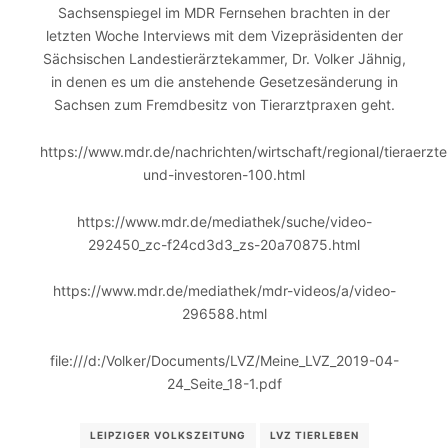
Sachsenspiegel im MDR Fernsehen brachten in der
letzten Woche Interviews mit dem Vizepräsidenten der
Sächsischen Landestierärztekammer, Dr. Volker Jähnig,
in denen es um die anstehende Gesetzesänderung in
Sachsen zum Fremdbesitz von Tierarztpraxen geht.
https://www.mdr.de/nachrichten/wirtschaft/regional/tieraerzte
und-investoren-100.html
https://www.mdr.de/mediathek/suche/video-
292450_zc-f24cd3d3_zs-20a70875.html
https://www.mdr.de/mediathek/mdr-videos/a/video-
296588.html
file:///d:/Volker/Documents/LVZ/Meine_LVZ_2019-04-
24_Seite_18-1.pdf
LEIPZIGER VOLKSZEITUNG
LVZ TIERLEBEN