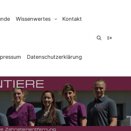
unde
Wissenwertes
Kontakt
Suchen
Weitere In
pressum
Datenschutzerklärung
ER MESSE