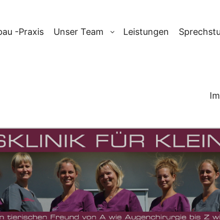
au -Praxis
Unser Team
Leistungen
Sprechst
Im
CHIV:
LEIPZIG