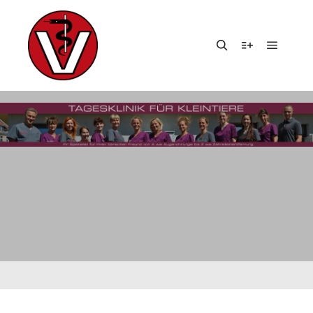
Hauptm
Suchen
Weitere Infor
TAG-ARCHIV:
KATZENKASTRATIONS
PROGRAMM LEIPZIG