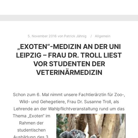
5. November 2016
von
Patrick Jähnig
Allgemein
„EXOTEN“-MEDIZIN AN DER UNI
LEIPZIG – FRAU DR. TROLL LIEST
VOR STUDENTEN DER
VETERINÄRMEDIZIN
Schon zum 6. Mal nimmt unsere Fachtierärztin für Zoo-,
Wild- und Gehegetiere, Frau Dr. Susanne Troll, als
Lehrende an der Wahlpflichtveranstal
tung rund um das
Thema „Exoten“ im
Rahmen der
studentischen
Ausbildung des 3.