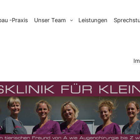
au -Praxis
Unser Team
Leistungen
Sprechst
Im
IV:
HODENVER