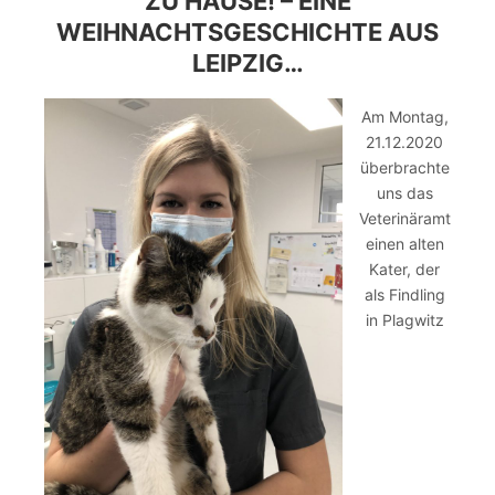
ZU HAUSE! – EINE
WEIHNACHTSGESCHICHTE AUS
LEIPZIG…
Am Montag,
21.12.2020
überbrachte
uns das
Veterinäramt
einen alten
Kater, der
als Findling
in Plagwitz