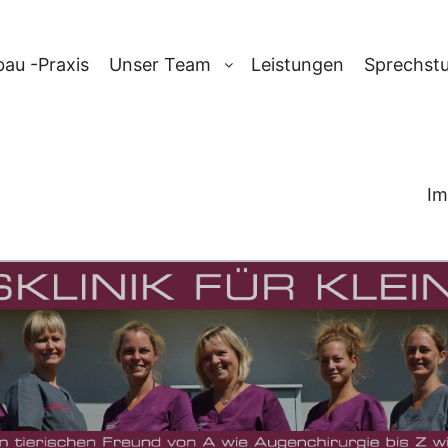
au -Praxis
Unser Team
Leistungen
Sprechst
Im
CHIV:
PRAXIS-