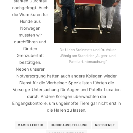
starken Durchfall
nachgefragt. Auch
die Wurmkuren für
Hunde aus
Norwegen
mussten wir
durchführen und
für den
Dr. Ulrich Steinmetz und Dr. Volker
Grenzübertritt
Jähnig am Stand der „Augen- und
Patella-Untersuchung“
bestätigen.
Neben unserer
Notversorgung hatten auch andere Kollegen wieder
Dienst für die Vierbeiner: Spezialisten führten die
Vorsorge-Untersuchung für Augen und Patella-Luxation
durch. Andere Kollegen überwachten die
Eingangskontrolle, um ungeimpfte Tiere gar nicht erst in
die Hallen zu lassen.
CACIB LEIPZIG
HUNDEAUSSTELLUNG
NOTDIENST