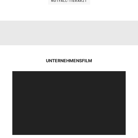
NOTFALL-TIERARZT
UNTERNEHMENSFILM
Video-
Player