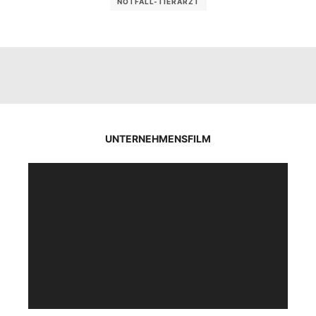
NOTFALL-TIERARZT
UNTERNEHMENSFILM
Video-
Player