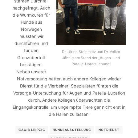
starken Durchfall
nachgefragt. Auch
die Wurmkuren für
Hunde aus
Norwegen
mussten wir
durchführen und
für den
Dr. Ulrich Steinmetz und Dr. Volker
Grenzübertritt
Jähnig am Stand der „Augen- und
Patella-Untersuchung“
bestätigen.
Neben unserer
Notversorgung hatten auch andere Kollegen wieder
Dienst für die Vierbeiner: Spezialisten führten die
Vorsorge-Untersuchung für Augen und Patella-Luxation
durch. Andere Kollegen überwachten die
Eingangskontrolle, um ungeimpfte Tiere gar nicht erst in
die Hallen zu lassen.
CACIB LEIPZIG
HUNDEAUSSTELLUNG
NOTDIENST