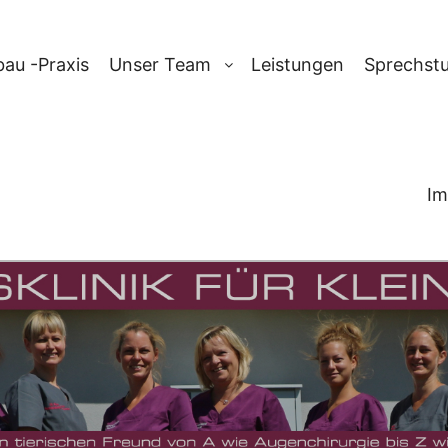
au -Praxis
Unser Team
Leistungen
Sprechst
Im
ARCHIV:
WILD