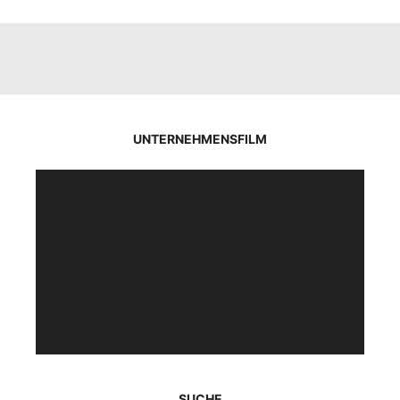
UNTERNEHMENSFILM
Video-
Player
SUCHE