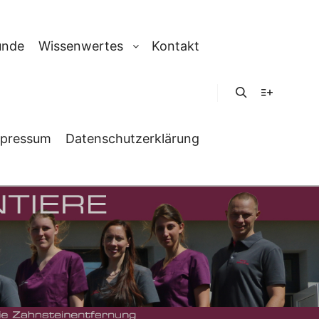
unde
Wissenwertes
Kontakt
Suchen
Weitere In
pressum
Datenschutzerklärung
FA