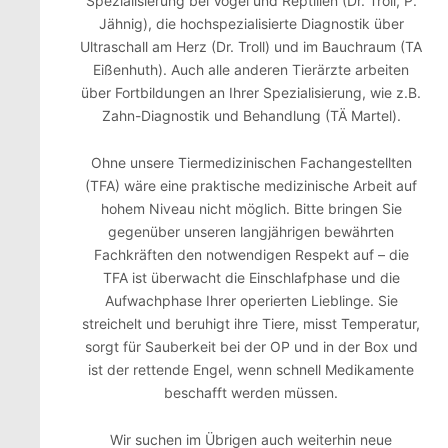
Spezialisierung bei Vögel und Reptilien (Dr. Troll, P.
Jähnig), die hochspezialisierte Diagnostik über
Ultraschall am Herz (Dr. Troll) und im Bauchraum (TA
Eißenhuth). Auch alle anderen Tierärzte arbeiten
über Fortbildungen an Ihrer Spezialisierung, wie z.B.
Zahn-Diagnostik und Behandlung (TÄ Martel).
Ohne unsere Tiermedizinischen Fachangestellten
(TFA) wäre eine praktische medizinische Arbeit auf
hohem Niveau nicht möglich. Bitte bringen Sie
gegenüber unseren langjährigen bewährten
Fachkräften den notwendigen Respekt auf – die
TFA ist überwacht die Einschlafphase und die
Aufwachphase Ihrer operierten Lieblinge. Sie
streichelt und beruhigt ihre Tiere, misst Temperatur,
sorgt für Sauberkeit bei der OP und in der Box und
ist der rettende Engel, wenn schnell Medikamente
beschafft werden müssen.
Wir suchen im Übrigen auch weiterhin neue