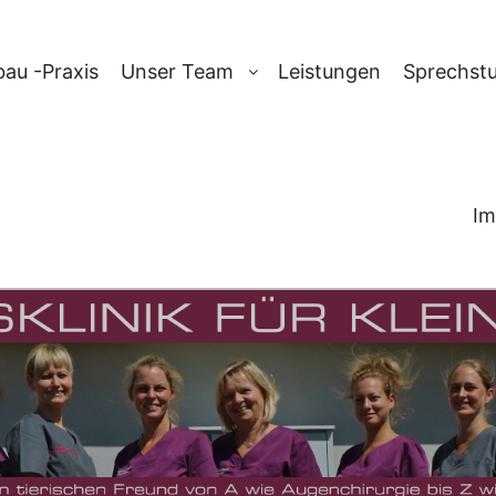
au -Praxis
Unser Team
Leistungen
Sprechst
Im
AG-ARCHIV:
T