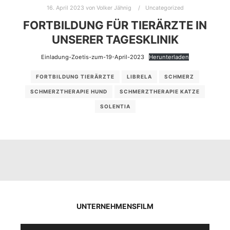
16. April 2023
von
Volker Jähnig
Uncategorized
FORTBILDUNG FÜR TIERÄRZTE IN
UNSERER TAGESKLINIK
Einladung-Zoetis-zum-19-April-2023
Herunterladen
FORTBILDUNG TIERÄRZTE
LIBRELA
SCHMERZ
SCHMERZTHERAPIE HUND
SCHMERZTHERAPIE KATZE
SOLENTIA
UNTERNEHMENSFILM
Video-