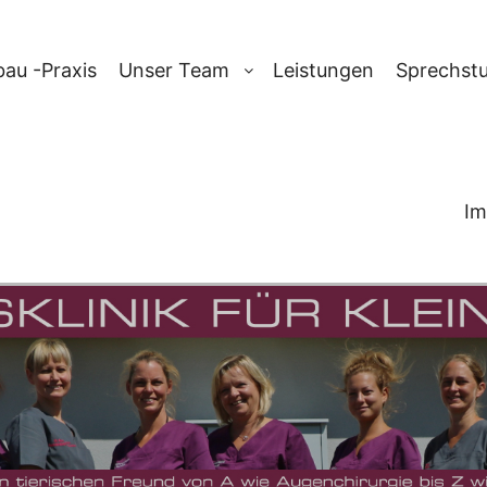
au -Praxis
Unser Team
Leistungen
Sprechst
Im
ARCHIV:
KREU