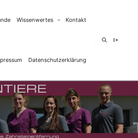
unde
Wissenwertes
Kontakt
Suchen
Weitere In
pressum
Datenschutzerklärung
ZBAND