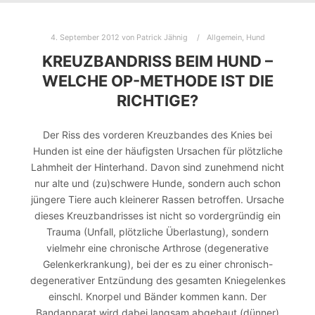
4. September 2012
von
Patrick Jähnig
Allgemein
,
Hund
KREUZBANDRISS BEIM HUND –
WELCHE OP-METHODE IST DIE
RICHTIGE?
Der Riss des vorderen Kreuzbandes des Knies bei
Hunden ist eine der häufigsten Ursachen für plötzliche
Lahmheit der Hinterhand. Davon sind zunehmend nicht
nur alte und (zu)schwere Hunde, sondern auch schon
jüngere Tiere auch kleinerer Rassen betroffen. Ursache
dieses Kreuzbandrisses ist nicht so vordergründig ein
Trauma (Unfall, plötzliche Überlastung), sondern
vielmehr eine chronische Arthrose (degenerative
Gelenkerkrankung), bei der es zu einer chronisch-
degenerativer Entzündung des gesamten Kniegelenkes
einschl. Knorpel und Bänder kommen kann. Der
Bandapparat wird dabei langsam abgebaut (dünner)