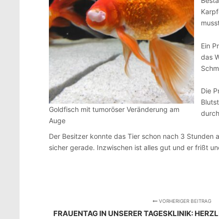
Besta
Karpf
musst
Ein P
das W
Schme
Die P
Bluts
Goldfisch mit tumoröser Veränderung am
durch
Auge
Der Besitzer konnte das Tier schon nach 3 Stunden ab
sicher gerade. Inzwischen ist alles gut und er frißt 
VORHERIGER BEITRAG
FRAUENTAG IN UNSERER TAGESKLINIK: HERZ