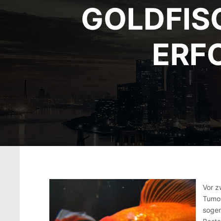
GOLDFIS
ERF
Vor z
Tumor
sogen