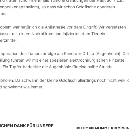
nd traten schon mehrmals Tumorerkrankungen der Haut auf ( z.B.
enpockenepitheliom), so dass wir schon Goldfische operieren
en.
roblem war natürlich die Anästhesie vor dem Eingriff. Wir versetzten
asser mit einem Narkotikum und injizierten dem Tier ein
rzmittel.
räparation des Tumors erfolge am Rand der Orbita (Augenhöhle). Die
tillung führten wir mit einer speziellen elektrochirurgischen Pinzette
. Ein Tupfer bedeckte die Augenhöhle für eine halbe Stunde.
holen. Da schwann der kleine Goldfisch allerdings noch nicht wirkli
und schwimmt wie immer.
LICHEN DANK FÜR UNSERE
BUNTER HUND LEIPZIG 