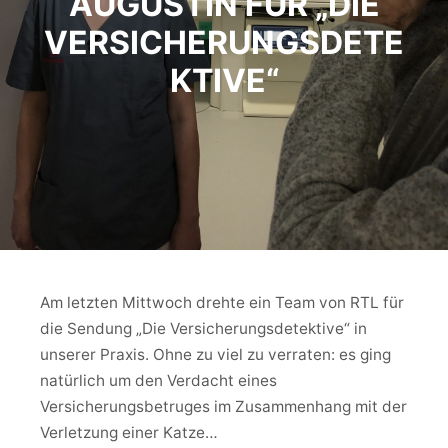
AUGUSTIN FÜR „DIE
VERSICHERUNGSDETE
KTIVE“
Am letzten Mittwoch drehte ein Team von RTL für
die Sendung „Die Versicherungsdetektive“ in
unserer Praxis. Ohne zu viel zu verraten: es ging
natürlich um den Verdacht eines
Versicherungsbetruges im Zusammenhang mit der
Verletzung einer Katze…