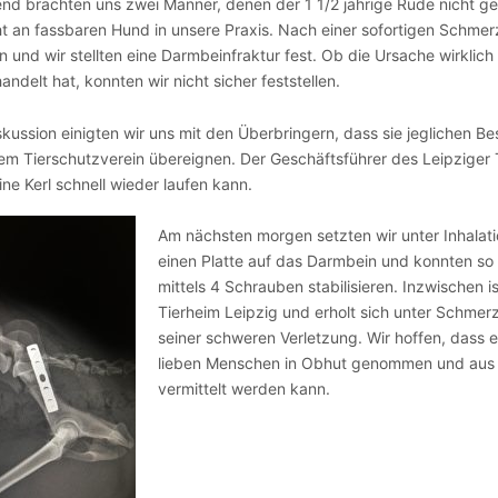
d brachten uns zwei Männer, denen der 1 1/2 jährige Rüde nicht g
 an fassbaren Hund in unsere Praxis. Nach einer sofortigen Schmerz
 und wir stellten eine Darmbeinfraktur fest. Ob die Ursache wirklich
andelt hat, konnten wir nicht sicher feststellen.
kussion einigten wir uns mit den Überbringern, dass sie jeglichen
dem Tierschutzverein übereignen. Der Geschäftsführer des Leipziger Ti
ine Kerl schnell wieder laufen kann.
Am nächsten morgen setzten wir unter Inhalat
einen Platte auf das Darmbein und konnten s
mittels 4 Schrauben stabilisieren. Inzwischen i
Tierheim Leipzig und erholt sich unter Schmer
seiner schweren Verletzung. Wir hoffen, dass e
lieben Menschen in Obhut genommen und aus
vermittelt werden kann.