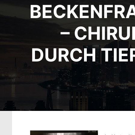
BECKENFRA
– CHIR
DURCH TIE