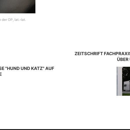
der OP, lat.-lat.
ZEITSCHRIFT FACHPRAXI
ÜBER
SE "HUND UND KATZ" AUF
E