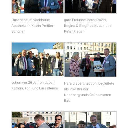
Unsere neue Nachbarin:
gute Freunde: Peter David,
Apothekerin Katrin Preißer-
Regina & Siegfried Kuban und
Schüller
Peter Rieger
schon vor 26 Jahren dabei:
Harald Ebert, tevcon, begleitete
Kathrin, Toni und Lars Klemm
als Investor der
Nachbargrundstücke unseren
Bau