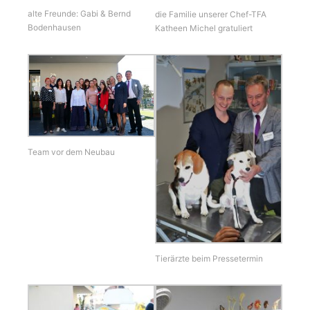
alte Freunde: Gabi & Bernd
die Familie unserer Chef-TFA
Bodenhausen
Katheen Michel gratuliert
Team vor dem Neubau
Tierärzte beim Pressetermin