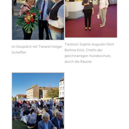
Tierärzin Sophie Augustin führt
im Gespräch mit Tierarzt Holger
Bettina Krist, Chefin der
Scheffler
gleichnamigen Hundeschule,
durch die Räume