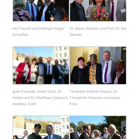
Dr. Mario Sterker und Prof. Dr. Ina
mit Freund und Kollege Holger
Sterker
Scheffler
gute Freunde: Anett Gold, Dr.
Tierärztin Kathrin Noack, Dr.
Heike und Dr. Matthias Gaitzsch,
Theophile Vissinon und seine
Andreas Gold
Frau