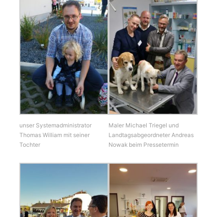
unser Systemadministrator
Maler Michael Triegel und
Thomas William mit seiner
Landtagsabgeordneter Andreas
Tochter
Nowak beim Pressetermin