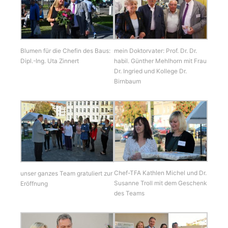
Blumen für die Chefin des Baus:
mein Doktorvater: Prof. Dr. Dr.
Dipl.-Ing. Uta Zinnert
habil. Günther Mehlhorn mit Frau
Dr. Ingried und Kollege Dr.
Birnbaum
Chef-TFA Kathlen Michel und Dr.
unser ganzes Team gratuliert zur
Susanne Troll mit dem Geschenk
Eröffnung
des Teams