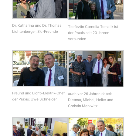
Dr. Katharina und Dr. Thomas
Tierärztin Cornelia Tomalik ist
Lichtenberger, Ski-Freunde
der Praxis seit 20 Jahren
verbunden
Freund und Licht+Elektrik-Chef
auch vor 26 Jahren dabei:
der Praxis: Uwe Schneider
Dietmar, Michel, Heike und
Christin Merkwitz