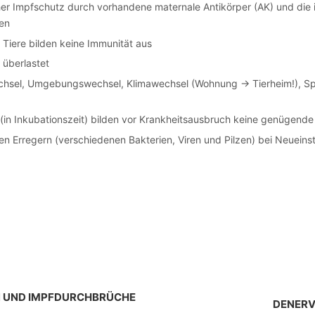
cher Impfschutz durch vorhandene maternale Antikörper (AK) und die in
ren
Tiere bilden keine Immunität aus
 überlastet
wechsel, Umgebungswechsel, Klimawechsel (Wohnung -> Tierheim!), Sp
e (in Inkubationszeit) bilden vor Krankheitsausbruch keine genügend
nen Erregern (verschiedenen Bakterien, Viren und Pilzen) bei Neuein
RN UND IMPFDURCHBRÜCHE
DENERV