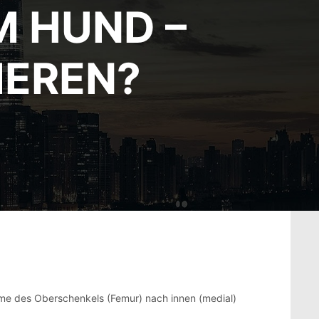
M HUND –
IEREN?
mme des Oberschenkels (Femur) nach innen (medial)