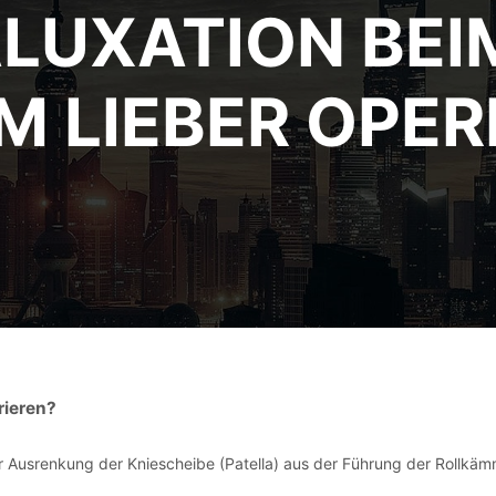
LUXATION BEI
 LIEBER OPER
rieren?
er Ausrenkung der Kniescheibe (Patella) aus der Führung der Rollkä