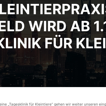
LEINTIERPRAXIS
LD WIRD AB 1.1
LINIK FÜR KLE
 eine „Tagesklinik für Kleintiere“ gehen wir weiter unseren ei