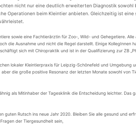
möchten nicht nur eine deutlich erweiterten Diagnostik sowohl
sche Operationen beim Kleintier anbieten. Gleichzeitig ist ein
ährleistet.
tiere sowie eine Fachtierärztin für Zoo-, Wild- und Gehegetiere. Alle
 noch die Ausnahme und nicht die Regel darstellt. Einige KollegInnen
schäftigt sich mit Chiropraktik und ist in der Qualifizierung zur ZB „P
hen lokaler Kleintierpraxis für Leipzig-Schönefeld und Umgebung un
, aber die große positive Resonanz der letzten Monate sowohl von Tie
 Jähnig als Mitinhaber der Tagesklinik die Entscheidung leichter. Das
n guten Rutsch ins neue Jahr 2020. Bleiben Sie alle gesund und erfreu
r Fragen der Tiergesundheit sein,