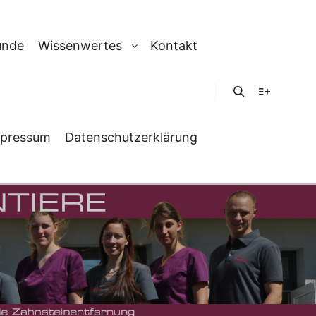
unde
Wissenwertes
Kontakt
Suchen
Weitere In
pressum
Datenschutzerklärung
EN-OP