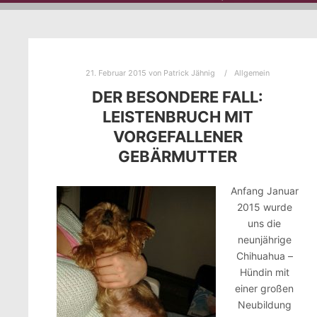
21. Februar 2015
von
Patrick Jähnig
Allgemein
DER BESONDERE FALL:
LEISTENBRUCH MIT
VORGEFALLENER
GEBÄRMUTTER
Anfang Januar
2015 wurde
uns die
neunjährige
Chihuahua –
Hündin mit
einer großen
Neubildung