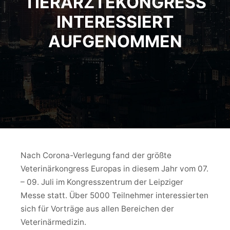
TIERÄRZTEKONGRESS
INTERESSIERT
AUFGENOMMEN
Nach Corona-Verlegung fand der größte
Veterinärkongress Europas in diesem Jahr vom 07.
– 09. Juli im Kongresszentrum der Leipziger
Messe statt. Über 5000 Teilnehmer interessierten
sich für Vorträge aus allen Bereichen der
Veterinärmedizin.